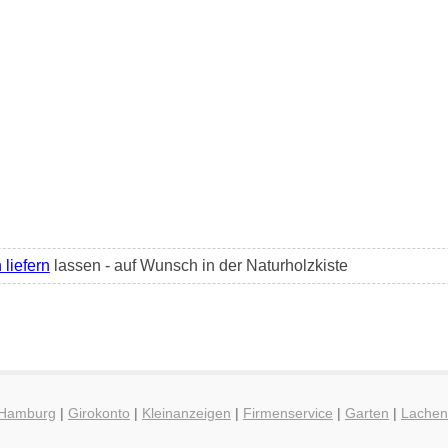
 liefern
lassen - auf Wunsch in der Naturholzkiste
g Hamburg
|
Girokonto
|
Kleinanzeigen
|
Firmenservice
|
Garten
|
Lachen