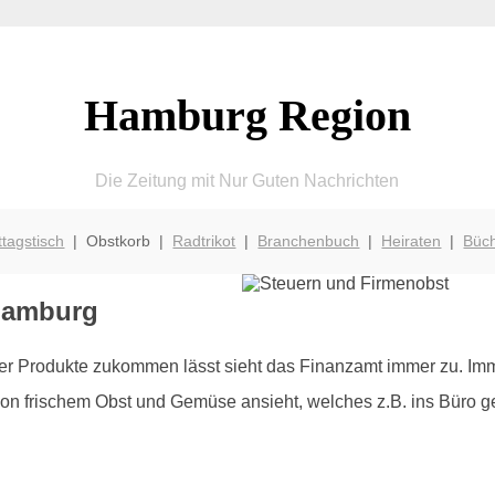
Hamburg Region
Die Zeitung mit Nur Guten Nachrichten
ttagstisch
| Obstkorb |
Radtrikot
|
Branchenbuch
|
Heiraten
|
Büc
Hamburg
r Produkte zukommen lässt sieht das Finanzamt immer zu. Imme
n frischem Obst und Gemüse ansieht, welches z.B. ins Büro gel