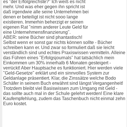
es "der Erfolgreichste?" Ich weiß es nicht
mehr. Und was eher gegen ihn spricht ist
daß irgendwie alle seine Unternehmen bei
denen er beteiligt ist nicht sooo lange
existieren. Immerhin beherzigt er seinen
eigenen Rat "nimm anderer Leute Geld für
eine Unternehmensfinanzierung".
ABER: seine Bücher sind phantastisch!
Selbst wenn er sonst gar nichts können sollte - Bücher
schreiben kann er. Und zwar so formuliert daß sie leicht
verständlich sind und echtes Praxiswissen vermitteln. Alleine
das Führen eines "Erfolgsjournals" hat tatsächlich mein
Einkommen um 30% innerhalb 6 Monaten gesteigert -
verrückt! Aber Hauptsache es funktioniert. Hier werden viele
"Geld-Gesetze" erklärt und ein sinnvolles System zur
Geldanlage präsentiert. Klar, die Zinssätze welche Bodo
Schäfer in seinem Buch erwähnt sind längst Vergangenheit!
Trotzdem bleibt viel Basiswissen zum Umgang mit Geld -
das sollte auch mal in der Schule gelehrt werden! Eine klare
Kaufempfehlung, zudem das Taschenbuch nicht einmal zehn
Euro kostet.