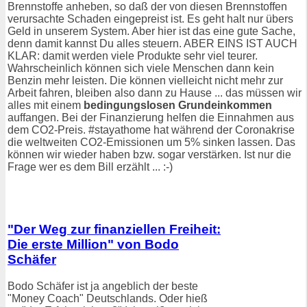
Brennstoffe anheben, so daß der von diesen Brennstoffen
verursachte Schaden eingepreist ist. Es geht halt nur übers
Geld in unserem System. Aber hier ist das eine gute Sache,
denn damit kannst Du alles steuern. ABER EINS IST AUCH
KLAR: damit werden viele Produkte sehr viel teurer.
Wahrscheinlich können sich viele Menschen dann kein
Benzin mehr leisten. Die können vielleicht nicht mehr zur
Arbeit fahren, bleiben also dann zu Hause ... das müssen wir
alles mit einem
bedingungslosen Grundeinkommen
auffangen. Bei der Finanzierung helfen die Einnahmen aus
dem CO2-Preis. #stayathome hat während der Coronakrise
die weltweiten CO2-Emissionen um 5% sinken lassen. Das
können wir wieder haben bzw. sogar verstärken. Ist nur die
Frage wer es dem Bill erzählt ... :-)
"Der Weg zur finanziellen Freiheit:
Die erste Million" von Bodo
Schäfer
Bodo Schäfer ist ja angeblich der beste
"Money Coach" Deutschlands. Oder hieß