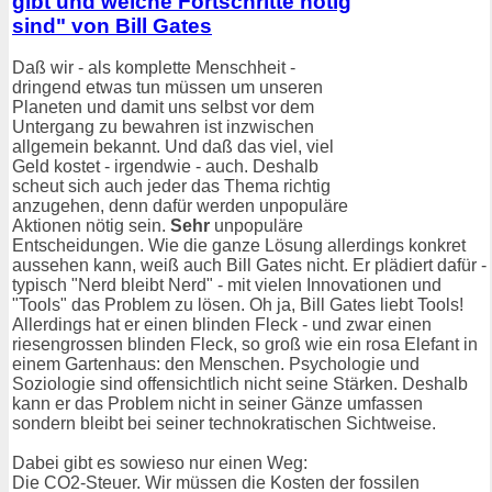
gibt und welche Fortschritte nötig
sind" von Bill Gates
Daß wir - als komplette Menschheit -
dringend etwas tun müssen um unseren
Planeten und damit uns selbst vor dem
Untergang zu bewahren ist inzwischen
allgemein bekannt. Und daß das viel, viel
Geld kostet - irgendwie - auch. Deshalb
scheut sich auch jeder das Thema richtig
anzugehen, denn dafür werden unpopuläre
Aktionen nötig sein.
Sehr
unpopuläre
Entscheidungen. Wie die ganze Lösung allerdings konkret
aussehen kann, weiß auch Bill Gates nicht. Er plädiert dafür -
typisch "Nerd bleibt Nerd" - mit vielen Innovationen und
"Tools" das Problem zu lösen. Oh ja, Bill Gates liebt Tools!
Allerdings hat er einen blinden Fleck - und zwar einen
riesengrossen blinden Fleck, so groß wie ein rosa Elefant in
einem Gartenhaus: den Menschen. Psychologie und
Soziologie sind offensichtlich nicht seine Stärken. Deshalb
kann er das Problem nicht in seiner Gänze umfassen
sondern bleibt bei seiner technokratischen Sichtweise.
Dabei gibt es sowieso nur einen Weg:
Die CO2-Steuer. Wir müssen die Kosten der fossilen